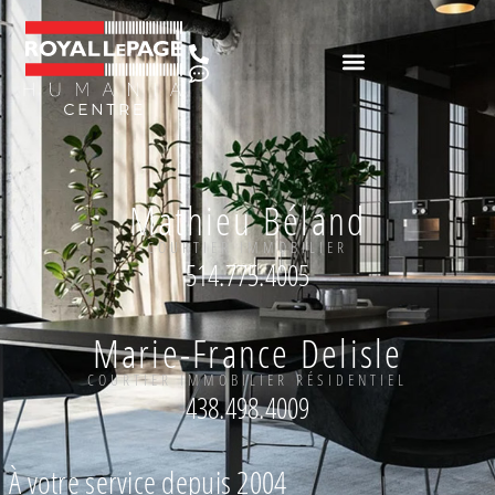
Mathieu Béland
COURTIER IMMOBILIER
514.775.4005
Marie-France Delisle
COURTIER IMMOBILIER RÉSIDENTIEL
438.498.4009
À votre service depuis 2004