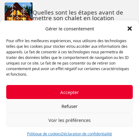
Quelles sont les étapes avant de
mettre son chalet en location
Gérer le consentement
Pour offrir les meilleures expériences, nous utilisons des technologies
telles que les cookies pour stocker et/ou accéder aux informations des
Quelles sont les modalités d’un bail
appareils. Le fait de consentir à ces technologies nous permettra de
commercial
traiter des données telles que le comportement de navigation ou les ID
uniques sur ce site. Le fait de ne pas consentir ou de retirer son
consentement peut avoir un effet négatif sur certaines caractéristiques
et fonctions.
Aménagement paysager : les
tendances de 2022
Accepter
Refuser
Voir les préférences
Le financement par le vendeur, c’est
quoi ?
Politique de cookies
Déclaration de confidentialité