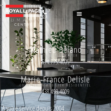
Mathieu Béland
COURTIER IMMOBILIER
514.775.4005
Marie-France Delisle
COURTIER IMMOBILIER RÉSIDENTIEL
438.498.4009
À votre service depuis 2004