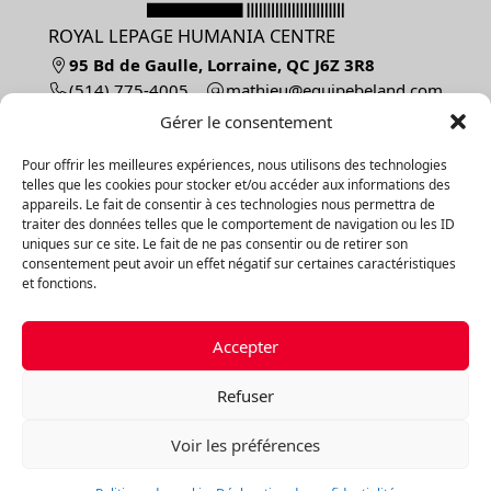
ROYAL LEPAGE HUMANIA CENTRE
95 Bd de Gaulle, Lorraine, QC J6Z 3R8
(514) 775-4005
moc.dnalebepiuqe@ueihtam
Parcourir le contenu...
Gérer le consentement
Vendre
Pour offrir les meilleures expériences, nous utilisons des technologies
Acheter
telles que les cookies pour stocker et/ou accéder aux informations des
Nos propriétés
appareils. Le fait de consentir à ces technologies nous permettra de
À propos
traiter des données telles que le comportement de navigation ou les ID
Contact
uniques sur ce site. Le fait de ne pas consentir ou de retirer son
consentement peut avoir un effet négatif sur certaines caractéristiques
et fonctions.
Explorer les propriétés
Par catégories
Accepter
Par régions
Refuser
©Mathieu Béland et Marie-France Delisle, 2026
Propulsé par
Aliquando 3, ID-3 Innovations
Voir les préférences
Plan du site
Déclaration de confidentialité