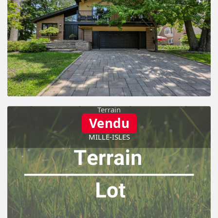
Terrain
Vendu
Piscine
MILLE-ISLES