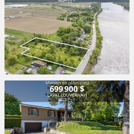
Maison de plain-pied
699 900 $
LAVAL (DUVERNAY)
3
1