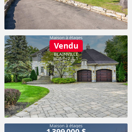
Maison à étages
Vendu
BLAINVILLE
5
2
1
Maison à étages
1 399 000 $