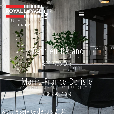
Mathieu Béland
COURTIER IMMOBILIER
514.775.4005
Marie-France Delisle
COURTIER IMMOBILIER RÉSIDENTIEL
438.498.4009
À votre service depuis 2004