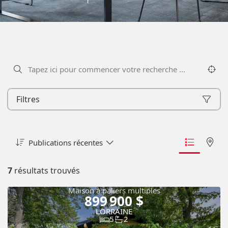
Filtres
Publications récentes
7
résultats trouvés
Maison à paliers multiples
899 900 $
LORRAINE
5
2