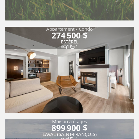
Appartement / Condo
274 500 $
ESTÉREL
1
1
Maison à étages
899 900 $
Vue panoramique
Piscine
LAVAL (SAINT-FRANÇOIS)
4
1