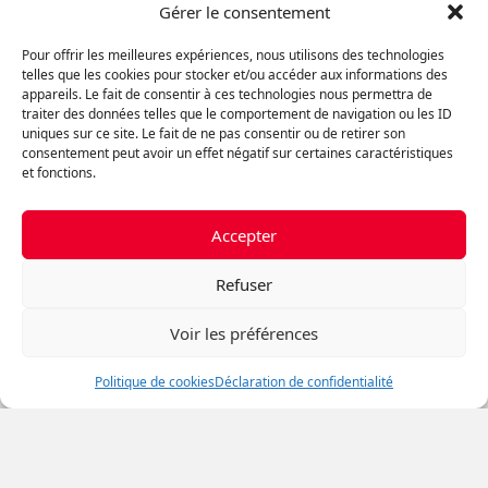
Catégories
Gérer le consentement
Commercial
Pour offrir les meilleures expériences, nous utilisons des technologies
telles que les cookies pour stocker et/ou accéder aux informations des
Articles relatifs
appareils. Le fait de consentir à ces technologies nous permettra de
traiter des données telles que le comportement de navigation ou les ID
uniques sur ce site. Le fait de ne pas consentir ou de retirer son
Les tendances émergentes en
consentement peut avoir un effet négatif sur certaines caractéristiques
matière d’aménagement de bureau
et fonctions.
Accepter
Guide pour Adapter une Propriété
Refuser
aux Personnes à Mobilité Réduite
Voir les préférences
Politique de cookies
Déclaration de confidentialité
6 idées de déco de jardin extérieur