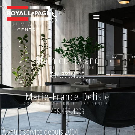
Mathieu Béland
COURTIER IMMOBILIER
514.775.4005
Marie-France Delisle
COURTIER IMMOBILIER RÉSIDENTIEL
438.498.4009
À votre service depuis 2004