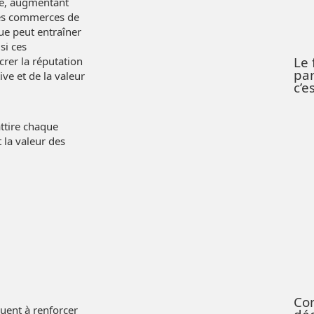
ve, augmentant
 les commerces de
rue peut entraîner
si ces
Le
rer la réputation
par
ive et de la valeur
c’e
attire chaque
 la valeur des
Co
uent à renforcer