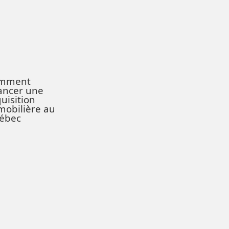
mment
ancer une
uisition
mobilière au
ébec