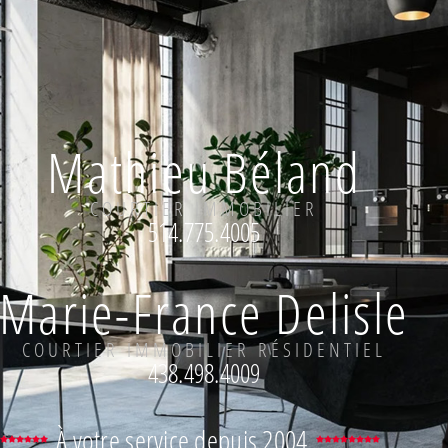
Mathieu Béland
COURTIER IMMOBILIER
514.775.4005
Marie-France Delisle
COURTIER IMMOBILIER RÉSIDENTIEL
438.498.4009
À votre service depuis 2004