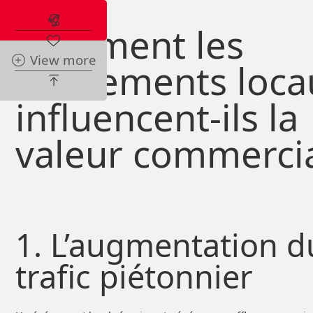
Abonnez-vous à l'alerte immobilière
Comment les
View more
événements loca
influencent-ils la
valeur commercia
1. L’augmentation d
trafic piétonnier