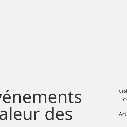
Événements
Cat
C
Valeur des
Art