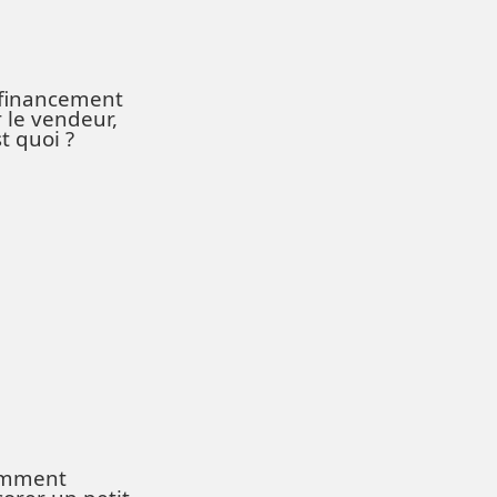
 financement
 le vendeur,
st quoi ?
mment