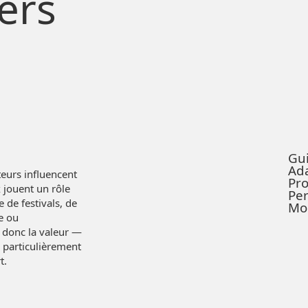
ers
Gu
Ad
eurs influencent
Pro
 jouent un rôle
Pe
 de festivals, de
Mob
e ou
t donc la valeur —
 particulièrement
t.