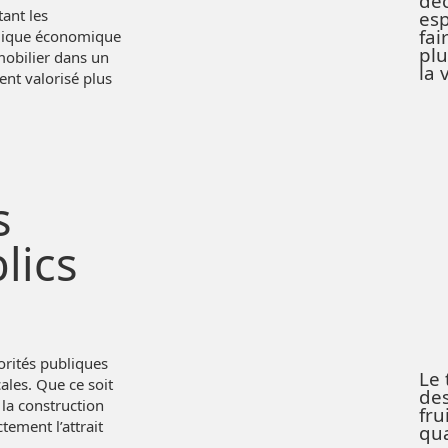
déc
tant les
esp
fai
amique économique
pl
mobilier dans un
la 
nt valorisé plus
s
lics
orités publiques
Le 
cales. Que ce soit
des
 la construction
fru
tement l’attrait
qua