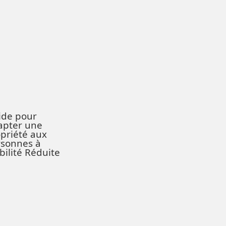
ide pour
apter une
priété aux
rsonnes à
ilité Réduite