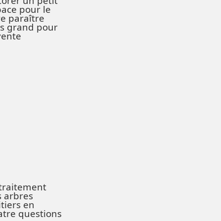
orer un petit
ace pour le
re paraître
us grand pour
vente
traitement
 arbres
itiers en
tre questions