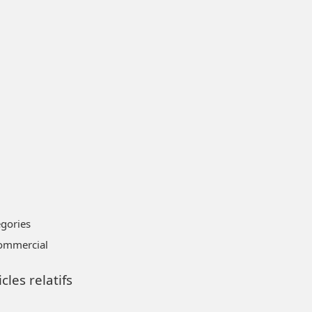
égories
ommercial
icles relatifs