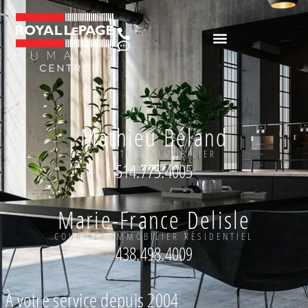
Mathieu Béland
COURTIER IMMOBILIER
514.775.4005
Marie-France Delisle
COURTIER IMMOBILIER RÉSIDENTIEL
438.498.4009
À votre service depuis 2004