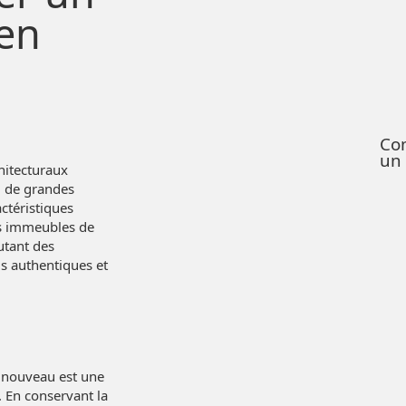
 en
Co
un
hitecturaux
, de grandes
actéristiques
es immeubles de
utant des
is authentiques et
n nouveau est une
. En conservant la