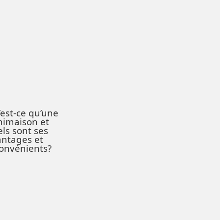
est-ce qu’une
nimaison et
ls sont ses
antages et
onvénients?