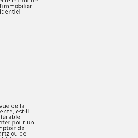
ecte le monde
l’immobilier
identiel
vue de la
ente, est-il
férable
pter pour un
mptoir de
rtz ou de