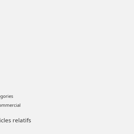
égories
ommercial
icles relatifs