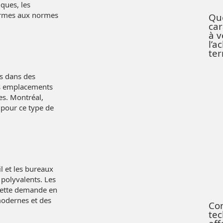
iques, les
ormes aux normes
Que
car
à v
l’a
te
s dans des
des emplacements
es. Montréal,
 pour ce type de
l et les bureaux
 polyvalents. Les
cette demande en
modernes et des
Co
tec