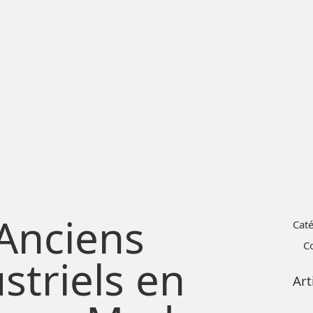
Anciens
Cat
C
striels en
Art