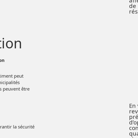
aff
de 
rés
tion
ion
âtiment peut
icipalités
s peuvent être
En 
rev
é
pré
d’o
antir la sécurité
co
qua