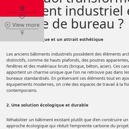
bâtiment industriel
Abonnez-vous à l'alerte immobilière
espace de bureau ?
View more
1. Un cachet unique et un attrait esthétique
Les anciens bâtiments industriels possèdent des éléments arc
distinctifs, comme de hauts plafonds, des poutres apparentes
fenêtres et des matériaux bruts (brique, béton, acier). Ces car
apportent un charme unique que l’on ne retrouve pas dans l
bureaux standardisés. En préservant ces éléments tout en ajo
équipements modernes, on crée des espaces de travail à la fo
contemporains.
2. Une solution écologique et durable
Réhabiliter un bâtiment existant plutôt que d’en construire u
approche écologique qui réduit l’empreinte carbone du projet