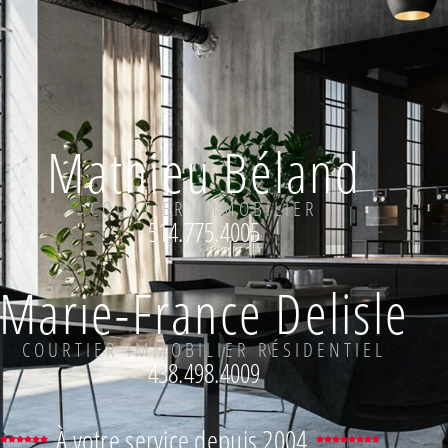
Mathieu Béland
COURTIER IMMOBILIER
514.775.4005
Marie-France Delisle
COURTIER IMMOBILIER RÉSIDENTIEL
438.498.4009
À votre service depuis 2004