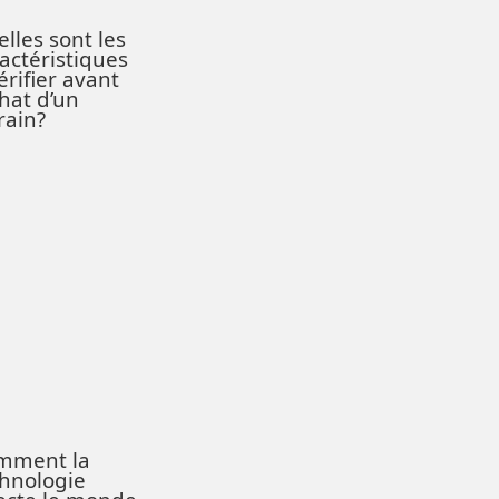
lles sont les
actéristiques
érifier avant
chat d’un
rrain?
mment la
hnologie