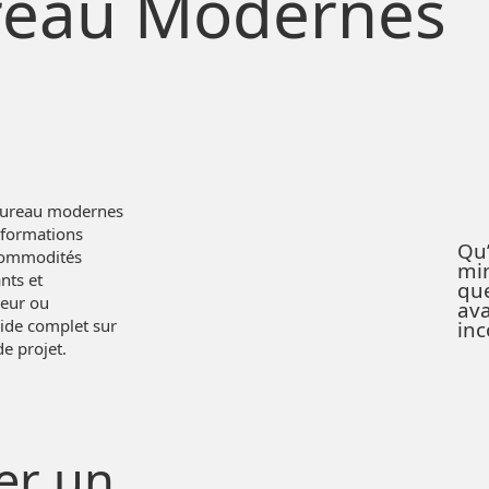
reau Modernes
 bureau modernes
sformations
Qu’
 commodités
mi
nts et
que
seur ou
av
uide complet sur
inc
de projet.
er un