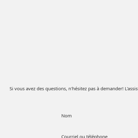
bon négociateur et cela nous a
encore Mathieu!
Jonathan Brisson
Si vous avez des questions, n'hésitez pas à demander! L'assis
Nom
Courriel ou téléphone